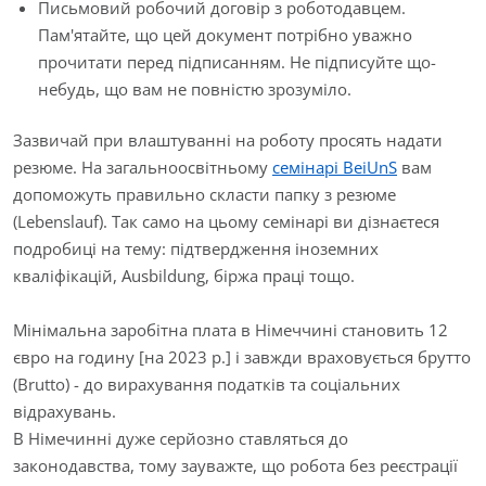
Письмовий робочий договір з роботодавцем.
Пам'ятайте, що цей документ потрібно уважно
прочитати перед підписанням. Не підписуйте що-
небудь, що вам не повністю зрозуміло.
Зазвичай при влаштуванні на роботу просять надати
резюме. На загальноосвітньому
семінарі BeiUnS
вам
допоможуть правильно скласти папку з резюме
(Lebenslauf). Так само на цьому семінарі ви дізнаєтеся
подробиці на тему: підтвердження іноземних
кваліфікацій, Ausbildung, біржа праці тощо.
Мінімальна заробітна плата в Німеччині становить 12
євро на годину
[
на 2023 р.
]
і завжди враховується брутто
(Brutto) - до вирахування податків та соціальних
відрахувань.
В Німечинні дуже серйозно ставляться до
законодавства, тому зауважте, що робота без реєстрації