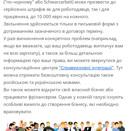
("по-чорному" або Schwarzarbeit) може призвести до
серйозних штрафів як для роботодавця, так і для
працівника, до 10 000 євро на кожного.
Звільнення здійснюється тільки в письмовій формі з
дотриманням зазначеного в договорі терміну.
У разі виникнення конкретних проблем (наприклад,
якщо ви вважаєте, що ваш роботодавець виплачує вам
не всю зарплату), а також за більш детальною
інформацією про ваші права, ви можете звернутися до
консультаційних центрів
"Справедливої інтеграції"
. Тут
можна отримати безкоштовну консультацію також
російською та українською мовами.
Ви також можете відкрити свій власний бізнес або
працювати фрілансером. Однак у кожній галузі існують
особливі вимоги до створення бізнесу, які необхідно
враховувати.