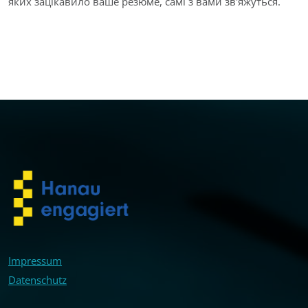
яких зацікавило ваше резюме, самі з вами зв'яжуться.
Impressum
Datenschutz