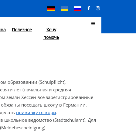
ина
Полезное
Хочу
помочь
 образовании (Schulpflicht).
девяти лет (начальная и средняя
ном земли Хессен все зарегистрированные
я) обязаны посещать школу в Германии.
сделать
прививку от кори
.
 школьное ведомство (Stadtschulamt). Для
Meldebescheinigung).